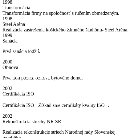
1998
Transformácia
Transformácia firmy na spoločnosť s ručením obmedzeným.
1998
Steel Aréna
Realizácia zastrešenia košického Zimného štadiónu- Steel Aréna.
1999
Sanácia
Prvá sanácia lodžií.
2000
Obnova
O spoločnosti
Prvá komplexná obnova bytového domu.
2002
Spoločnosť IZOLA je už vyše 30 rokov spoľahlivým partnerom na trhu
Certifikácia ISO
stavebného priemyslu. Ponúkame komplexné služby a overené
technické postupy s dôrazom na kvalitu a inovácie v oblasti izolácií.
Certifikácia ISO - Získali sme certifikáty kvality ISO .
2002
Rekonštrukcia strechy NR SR
Realizácia rekonštrukcie striech Národnej rady Slovenskej
republiky.