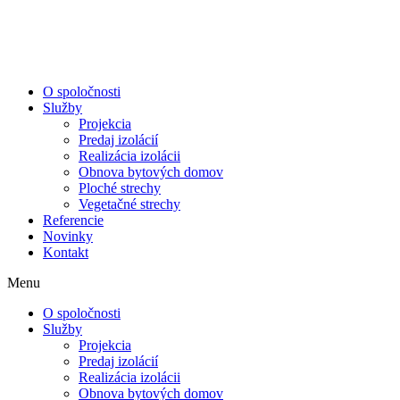
Preskočiť
na
obsah
O spoločnosti
Služby
Projekcia
Predaj izolácií
Realizácia izolácii
Obnova bytových domov
Ploché strechy
Vegetačné strechy
Referencie
Novinky
Kontakt
Menu
O spoločnosti
Služby
Projekcia
Predaj izolácií
Realizácia izolácii
Obnova bytových domov
Nevyhnutné