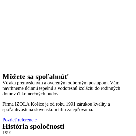
Používateľská
spokojnosť
Aby naša
stránka počas
vašej návštevy
fungovala čo
najlepšie. Ak
tieto súbory
cookie
odmietnete,
niektoré
funkcie z
webovej
Môžete sa spoľahnúť
stránky zmiznú.
Vďaka premysleným a overeným odborným postupom, Vám
navrhneme účinnú tepelnú a vodotesnú izoláciu do rodinných
domov či komerčných budov.
Marketing
Firma IZOLA Košice je od roku 1991 zárukou kvality a
Zdieľaním
spoľahlivosti na slovenskom trhu zatepľovania.
svojich
záujmov a
Pozrieť referencie
správania
História spoločnosti
počas návštevy
1991
našej stránky