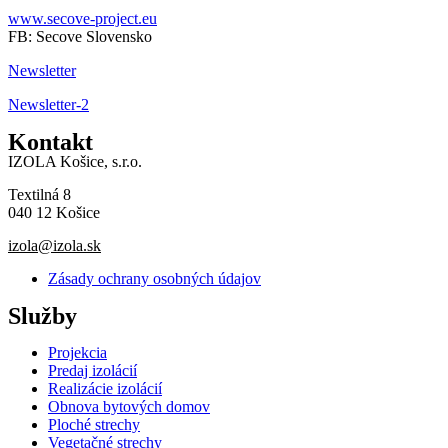
www.secove-project.e
u
FB: Secove Slovensko
Newsletter
Newsletter-2
Kontakt
IZOLA Košice, s.r.o.
Textilná 8
040 12 Košice
izola@izola.sk
Zásady ochrany osobných údajov
Služby
Projekcia
Predaj izolácií
Realizácie izolácií
Obnova bytových domov
Ploché strechy
Vegetačné strechy