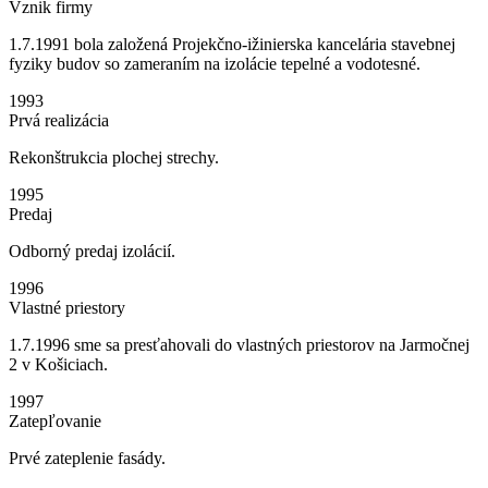
Vznik firmy
zvyšujete šancu
na zobrazenie
1.7.1991 bola založená Projekčno-ižinierska kancelária stavebnej
kvalitnejšie
fyziky budov so zameraním na izolácie tepelné a vodotesné.
prispôsobeného
obsahu a
1993
ponúk.
Prvá realizácia
Rekonštrukcia plochej strechy.
1995
Predaj
Odborný predaj izolácií.
1996
Vlastné priestory
1.7.1996 sme sa presťahovali do vlastných priestorov na Jarmočnej
2 v Košiciach.
1997
Zatepľovanie
Prvé zateplenie fasády.