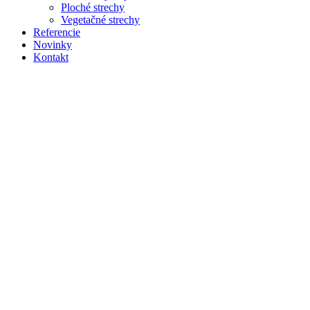
Ploché strechy
Tieto súbory
Vegetačné strechy
cookie nie sú
Referencie
voliteľné. Sú
Novinky
potrebné pre
Kontakt
fungovanie
webovej
stránky.
Štatistiky
Aby sme
mohli
zlepšiť
funkčnosť
a štruktúru
webovej
stránky na
základe
spôsobu
používania
webovej
stránky.