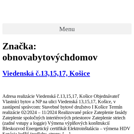
Preskočiť
na
obsah
Menu
Značka:
obnovabytovýchdomov
Viedenská č.13,15,17, Košice
Adresa realizácie Viedenská č.13,15,17, Košice Objednávateľ
Vlastníci bytov a NP na ulici Viedenská 13,15,17, Košice, v
zastúpení správcom: Stavebné bytové družstvo I Košice Termín
realizácie 02/2024 – 11/2024 Realizované práce Zateplenie fasády
Zateplenie spoločných interiérových priestorov Zateplenie striech
(zadné vstupy a loggie) Výmena výplňových konštrukcií
Bleskozvod Energetický certifikát Elektroinštalácia – výmena HDV
Nevyhnutné
Sanácia lodžií (podlahy, stropy, […]