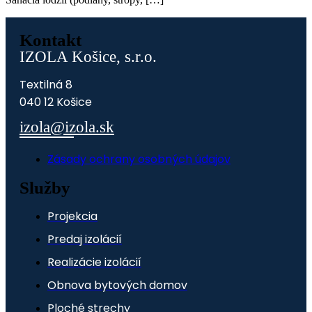
Tieto súbory
cookie nie sú
Kontakt
voliteľné. Sú
potrebné pre
IZOLA Košice, s.r.o.
fungovanie
webovej
Textilná 8
stránky.
040 12 Košice
izola@izola.sk
Štatistiky
Aby sme
Zásady ochrany osobných údajov
mohli
zlepšiť
Služby
funkčnosť
a štruktúru
webovej
Projekcia
stránky na
základe
Predaj izolácií
spôsobu
používania
Realizácie izolácií
webovej
Obnova bytových domov
stránky.
Ploché strechy