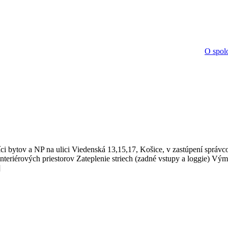
O spol
ci bytov a NP na ulici Viedenská 13,15,17, Košice, v zastúpení správc
nteriérových priestorov Zateplenie striech (zadné vstupy a loggie) Vý
]