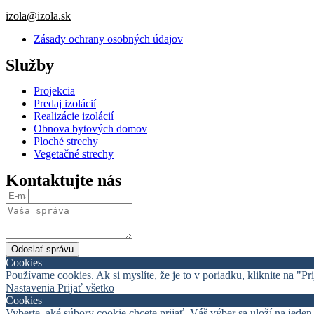
izola@izola.sk
Zásady ochrany osobných údajov
Služby
Projekcia
Predaj izolácií
Realizácie izolácií
Obnova bytových domov
Ploché strechy
Vegetačné strechy
Kontaktujte nás
Odoslať správu
Cookies
Používame cookies. Ak si myslíte, že je to v poriadku, kliknite na "P
Nastavenia
Prijať všetko
Cookies
Vyberte, aké súbory cookie chcete prijať. Váš výber sa uloží na jeden