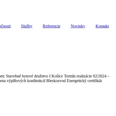
očnosti
Služby
Referencie
Novinky
Kontakt
om: Stavebné bytové družstvo I Košice Termín realizácie 02/2024 –
mena výplňových konštrukcií Bleskozvod Energetický certifikát