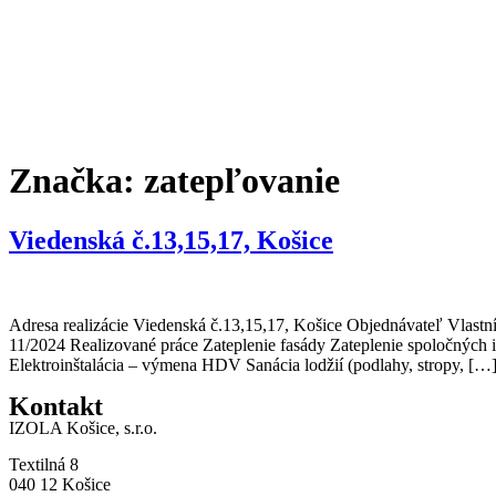
Preskočiť
na
obsah
Značka:
zatepľovanie
Viedenská č.13,15,17, Košice
Adresa realizácie Viedenská č.13,15,17, Košice Objednávateľ Vlastní
11/2024 Realizované práce Zateplenie fasády Zateplenie spoločných i
Elektroinštalácia – výmena HDV Sanácia lodžií (podlahy, stropy, […
Kontakt
IZOLA Košice, s.r.o.
Textilná 8
040 12 Košice