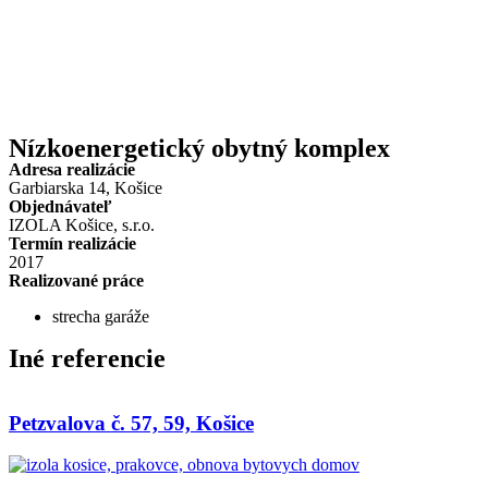
Preskočiť
na
obsah
Nízkoenergetický obytný komplex
Adresa realizácie
Garbiarska 14, Košice
Objednávateľ
IZOLA Košice, s.r.o.
Termín realizácie
2017
Realizované práce
strecha garáže
Iné referencie
Petzvalova č. 57, 59, Košice
Nevyhnutné