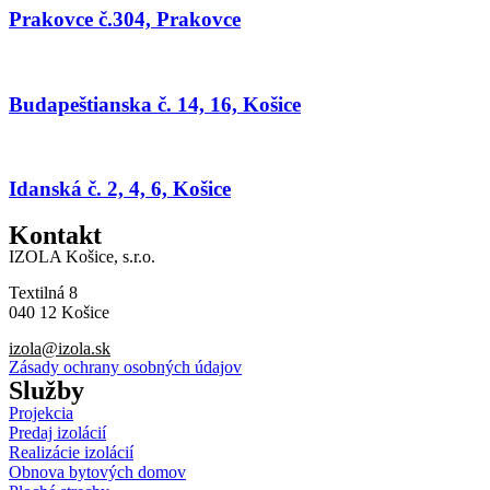
Prakovce č.304, Prakovce
Tieto súbory
cookie nie sú
voliteľné. Sú
potrebné pre
fungovanie
Budapeštianska č. 14, 16, Košice
webovej
stránky.
Idanská č. 2, 4, 6, Košice
Štatistiky
Kontakt
Aby sme
mohli
IZOLA Košice, s.r.o.
zlepšiť
funkčnosť
Textilná 8
a štruktúru
040 12 Košice
webovej
izola@izola.sk
stránky na
Zásady ochrany osobných údajov
základe
Služby
spôsobu
používania
Projekcia
webovej
Predaj izolácií
stránky.
Realizácie izolácií
Obnova bytových domov