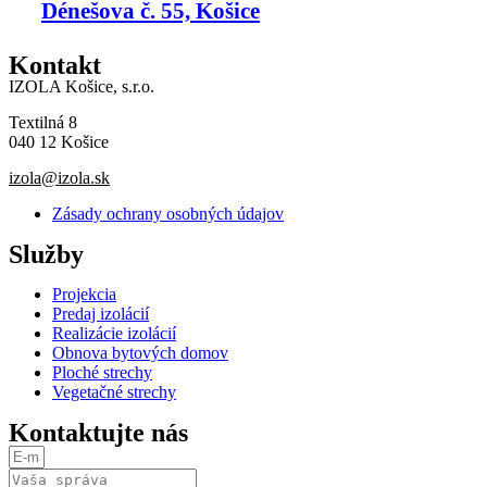
Dénešova č. 55, Košice
Kontakt
IZOLA Košice, s.r.o.
Textilná 8
040 12 Košice
izola@izola.sk
Zásady ochrany osobných údajov
Služby
Projekcia
Predaj izolácií
Realizácie izolácií
Obnova bytových domov
Ploché strechy
Vegetačné strechy
Kontaktujte nás