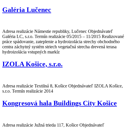
Tieto súbory
Galéria Lučenec
cookie nie sú
voliteľné. Sú
potrebné pre
fungovanie
webovej
Adresa realizácie Námestie republiky, Lučenec Objednávateľ
stránky.
Galéria LC, s.r.o. Termín realizácie 05/2015 – 11/2015 Realizované
práce spádovanie, zateplenie a hydroizolácia strechy obchodného
centra záchytný systém striech vegetačná strecha drevená terasa
hydroizolácia vstupných markíz
Štatistiky
Aby sme
IZOLA Košice, s.r.o.
mohli
zlepšiť
funkčnosť
a štruktúru
webovej
Adresa realizácie Textilná 8, Košice Objednávateľ IZOLA Košice,
stránky na
s.r.o. Termín realizácie 2014
základe
spôsobu
Kongresová hala Buildings City Košice
používania
webovej
stránky.
Adresa realizácie Južná trieda 117, Košice Objednávateľ