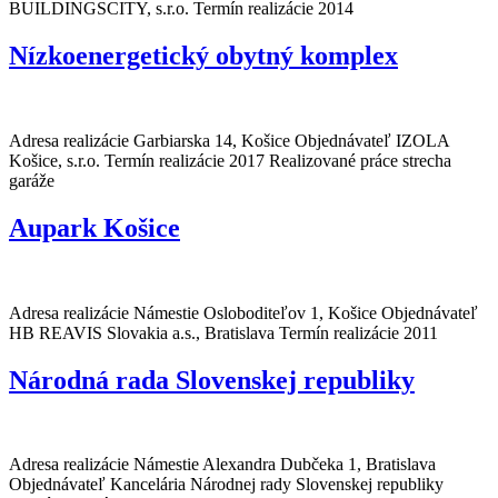
BUILDINGSCITY, s.r.o. Termín realizácie 2014
Používateľská
spokojnosť
Nízkoenergetický obytný komplex
Aby naša
stránka počas
vašej návštevy
fungovala čo
Adresa realizácie Garbiarska 14, Košice Objednávateľ IZOLA
najlepšie. Ak
Košice, s.r.o. Termín realizácie 2017 Realizované práce strecha
tieto súbory
garáže
cookie
odmietnete,
Aupark Košice
niektoré
funkcie z
webovej
stránky zmiznú.
Adresa realizácie Námestie Osloboditeľov 1, Košice Objednávateľ
HB REAVIS Slovakia a.s., Bratislava Termín realizácie 2011
Marketing
Národná rada Slovenskej republiky
Zdieľaním
svojich
záujmov a
správania
Adresa realizácie Námestie Alexandra Dubčeka 1, Bratislava
počas návštevy
Objednávateľ Kancelária Národnej rady Slovenskej republiky
našej stránky