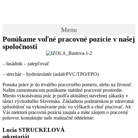
Preskočiť
na
obsah
Menu
Ponúkame voľné pracovné pozície v našej
spoločnosti
– fasádnik – zatepľovač
– strechár – hydroizolatér (asfalt/PVC/TPO/FPO)
Ponuka práce je do trvalého pracovného pomeru, alebo na živnosť.
Našim zamestnancom ponúkame stabilné pracovné prostredie.
Miesto vykonávania prác je podľa aktuálnej stavebnej zákazky v
rámci východného Slovenska. Základnou podmienkou je zdravotná
spôsobilosť na vykonávanie prác vo výškach a chuť pracovať. Ak
Vás niektorá pracovná pozícia zaujala a máte záujem o pracovný
pohovor, kontaktujte naše realizačné oddelenie:
Lucia STRUCKELOVÁ
sekretariát