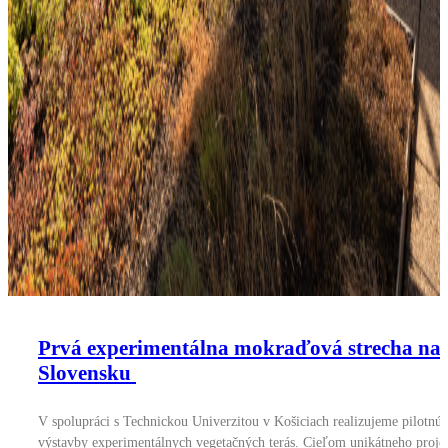
Prvá experimentálna mokraďová strecha na
Slovensku
V spolupráci s Technickou Univerzitou v Košiciach realizujeme pilotnú 
výstavby experimentálnych vegetačných terás. Cieľom unikátneho proje