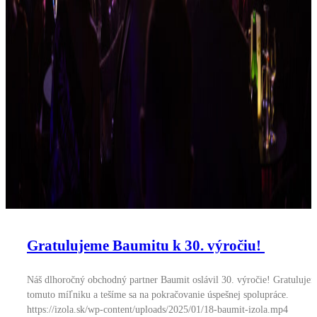
Gratulujeme Baumitu k 30. výročiu!
Náš dlhoročný obchodný partner Baumit oslávil 30. výročie! Gratuluje
tomuto míľniku a tešíme sa na pokračovanie úspešnej spolupráce.
https://izola.sk/wp-content/uploads/2025/01/18-baumit-izola.mp4